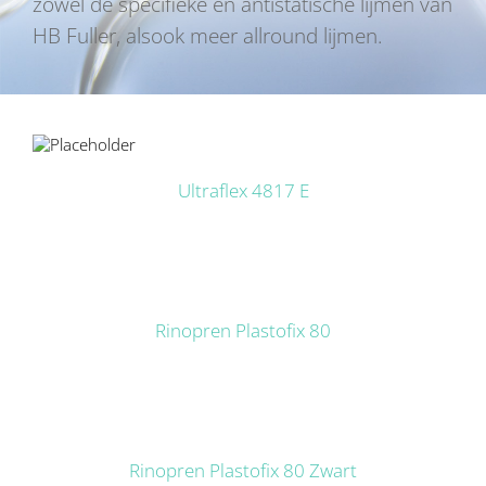
zowel de specifieke en antistatische lijmen van
HB Fuller, alsook meer allround lijmen.
LS
Ultraflex 4817 E
DETAILS
Rinopren Plastofix 80
DETAILS
Rinopren Plastofix 80 Zwart