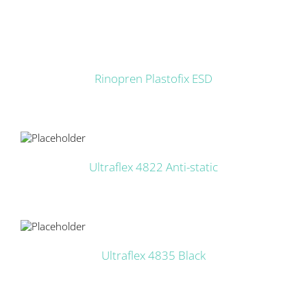
DETAILS
Rinopren Plastofix ESD
LS
Ultraflex 4822 Anti-static
LS
Ultraflex 4835 Black